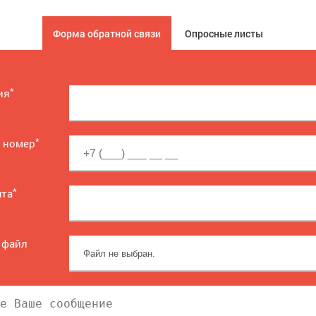
Форма обратной связи
Опросные листы
*
ия
*
 номер
*
чта
 файл