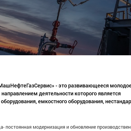
«МашНефтеГазСервис» - это развивающееся молодо
 направлением деятельности которого является
 оборудования, емкостного оборудования, нестанда
а- постоянная модернизация и обновление производстве