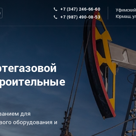
+7 (347) 246-66-60
Уфимский 
ы
Юрмаш, ул
+7 (987) 490-08-53
фтегазовой
троительные
ванием для
вого оборудования и