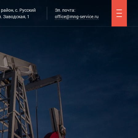
район, с. Русский
Эл. почта:
. Заводская, 1
office@mng-service.ru