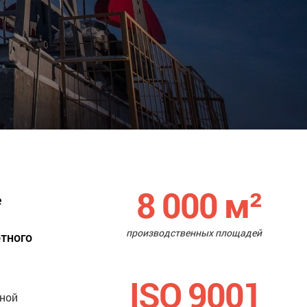
8 000
м²
е
производственных площадей
ртного
ISO 9001
нной