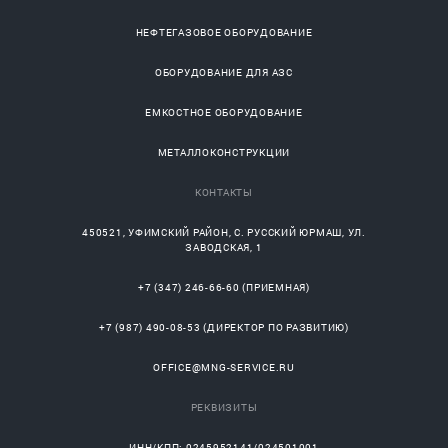
НЕФТЕГАЗОВОЕ ОБОРУДОВАНИЕ
ОБОРУДОВАНИЕ ДЛЯ АЗС
ЕМКОСТНОЕ ОБОРУДОВАНИЕ
МЕТАЛЛОКОНСТРУКЦИИ
КОНТАКТЫ
450521
,
УФИМСКИЙ РАЙОН
, С.
РУССКИЙ ЮРМАШ
, УЛ.
ЗАВОДСКАЯ, 1
+7 (347) 246-66-60
(ПРИЕМНАЯ)
+7 (987) 490-08-53
(ДИРЕКТОР ПО РАЗВИТИЮ)
OFFICE@MNG-SERVICE.RU
РЕКВИЗИТЫ
ИНН/КПП: 0245952141/024501001