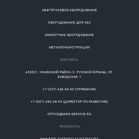
НЕФТЕГАЗОВОЕ ОБОРУДОВАНИЕ
ОБОРУДОВАНИЕ ДЛЯ АЗС
ЕМКОСТНОЕ ОБОРУДОВАНИЕ
МЕТАЛЛОКОНСТРУКЦИИ
КОНТАКТЫ
450521
,
УФИМСКИЙ РАЙОН
, С.
РУССКИЙ ЮРМАШ
, УЛ.
ЗАВОДСКАЯ, 1
+7 (347) 246-66-60
(ПРИЕМНАЯ)
+7 (987) 490-08-53
(ДИРЕКТОР ПО РАЗВИТИЮ)
OFFICE@MNG-SERVICE.RU
РЕКВИЗИТЫ
ИНН/КПП: 0245952141/024501001