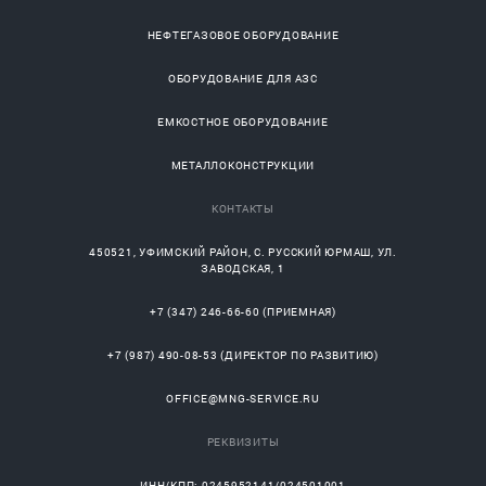
НЕФТЕГАЗОВОЕ ОБОРУДОВАНИЕ
ОБОРУДОВАНИЕ ДЛЯ АЗС
ЕМКОСТНОЕ ОБОРУДОВАНИЕ
МЕТАЛЛОКОНСТРУКЦИИ
КОНТАКТЫ
450521
,
УФИМСКИЙ РАЙОН
, С.
РУССКИЙ ЮРМАШ
, УЛ.
ЗАВОДСКАЯ, 1
+7 (347) 246-66-60
(ПРИЕМНАЯ)
+7 (987) 490-08-53
(ДИРЕКТОР ПО РАЗВИТИЮ)
OFFICE@MNG-SERVICE.RU
РЕКВИЗИТЫ
ИНН/КПП: 0245952141/024501001