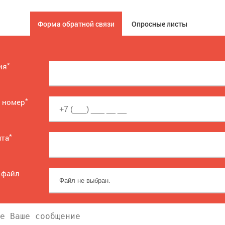
Форма обратной связи
Опросные листы
*
ия
*
 номер
*
чта
 файл