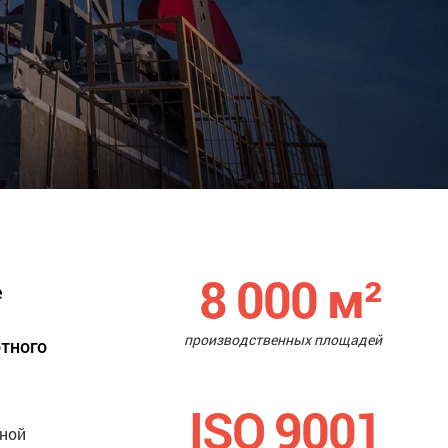
8 000
м²
е
производственных площадей
ртного
ISO 9001
нной