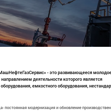
«МашНефтеГазСервис» - это развивающееся молодо
 направлением деятельности которого является
 оборудования, емкостного оборудования, нестанда
а- постоянная модернизация и обновление производстве