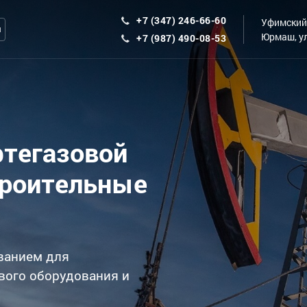
+7 (347) 246-66-60
Уфимский 
ы
Юрмаш, ул
+7 (987) 490-08-53
фтегазовой
троительные
ванием для
вого оборудования и