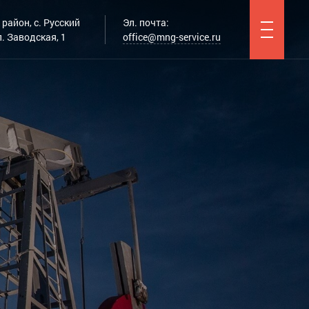
район, с. Русский
Эл. почта:
. Заводская, 1
office@mng-service.ru