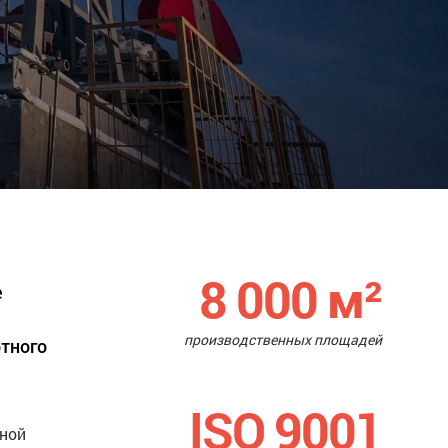
8 000
м²
е
производственных площадей
ртного
ISO 9001
нной