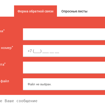
Форма обратной связи
Опросные листы
*
ия
*
 номер
*
чта
 файл