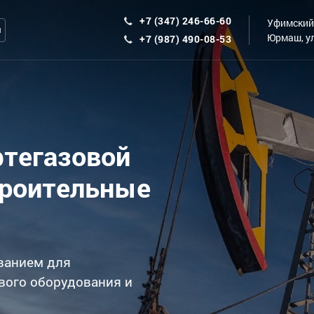
+7 (347) 246-66-60
Уфимский 
ы
Юрмаш, ул
+7 (987) 490-08-53
фтегазовой
троительные
ванием для
вого оборудования и