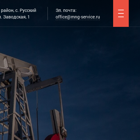
район, с. Русский
Эл. почта:
. Заводская, 1
office@mng-service.ru