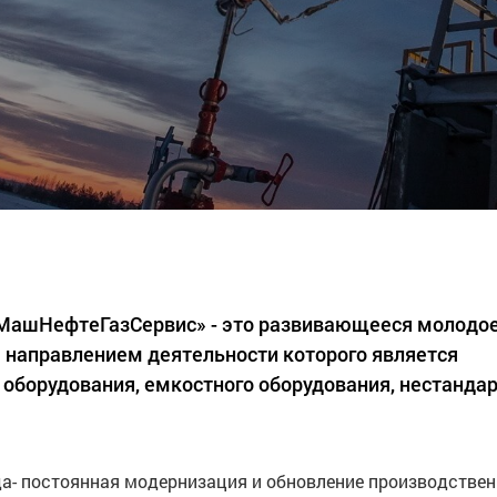
«МашНефтеГазСервис» - это развивающееся молодо
 направлением деятельности которого является
 оборудования, емкостного оборудования, нестанда
а- постоянная модернизация и обновление производстве