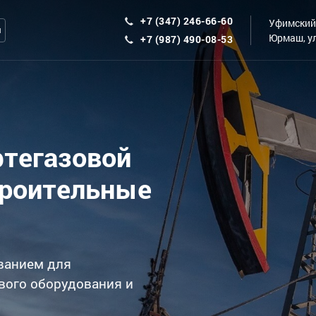
+7 (347) 246-66-60
Уфимский 
ы
Юрмаш, ул
+7 (987) 490-08-53
фтегазовой
троительные
ванием для
вого оборудования и