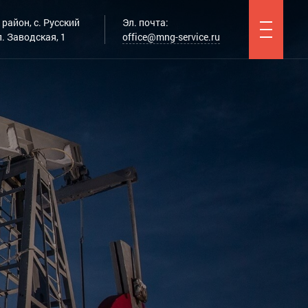
район, с. Русский
Эл. почта:
. Заводская, 1
office@mng-service.ru