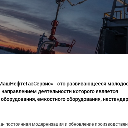
«МашНефтеГазСервис» - это развивающееся молодо
 направлением деятельности которого является
 оборудования, емкостного оборудования, нестанда
а- постоянная модернизация и обновление производстве