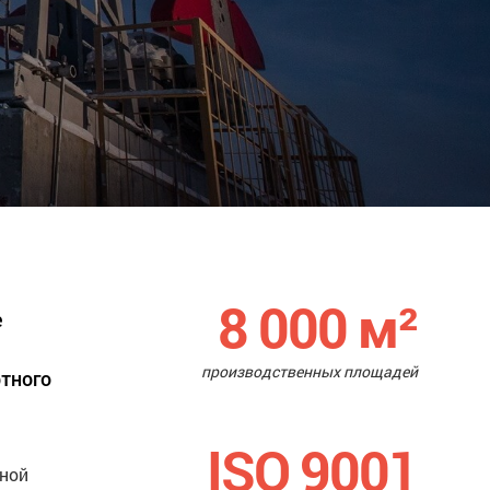
8 000
м²
е
производственных площадей
ртного
ISO 9001
нной