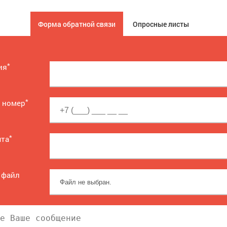
Форма обратной связи
Опросные листы
*
ия
*
 номер
*
чта
 файл