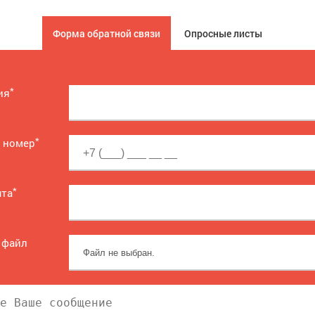
Форма обратной связи
Опросные листы
*
ия
*
 номер
*
чта
 файл