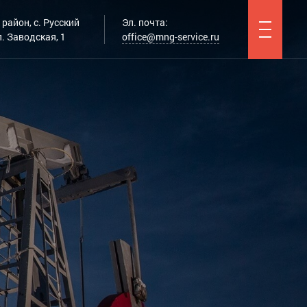
район, с. Русский
Эл. почта:
. Заводская, 1
office@mng-service.ru