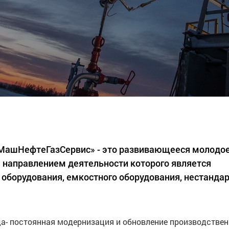
«МашНефтеГазСервис» - это развивающееся молодо
 направлением деятельности которого является
 оборудования, емкостного оборудования, нестанда
а- постоянная модернизация и обновление производстве