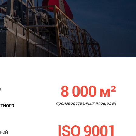
8 000
м²
е
производственных площадей
ртного
ISO 9001
нной