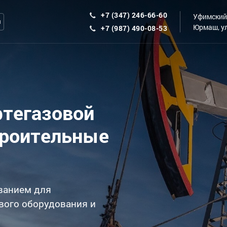
+7 (347) 246-66-60
Уфимский 
ы
Юрмаш, ул
+7 (987) 490-08-53
фтегазовой
троительные
ванием для
вого оборудования и