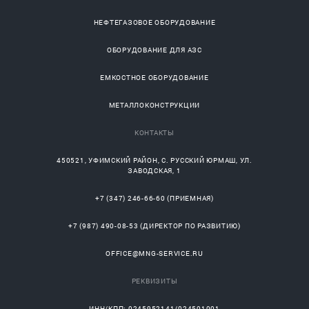
НЕФТЕГАЗОВОЕ ОБОРУДОВАНИЕ
ОБОРУДОВАНИЕ ДЛЯ АЗС
ЕМКОСТНОЕ ОБОРУДОВАНИЕ
МЕТАЛЛОКОНСТРУКЦИИ
КОНТАКТЫ
450521
,
УФИМСКИЙ РАЙОН
, С.
РУССКИЙ ЮРМАШ
, УЛ.
ЗАВОДСКАЯ, 1
+7 (347) 246-66-60
(ПРИЕМНАЯ)
+7 (987) 490-08-53
(ДИРЕКТОР ПО РАЗВИТИЮ)
OFFICE@MNG-SERVICE.RU
РЕКВИЗИТЫ
ИНН/КПП: 0245952141/024501001