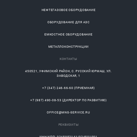
НЕФТЕГАЗОВОЕ ОБОРУДОВАНИЕ
ОБОРУДОВАНИЕ ДЛЯ АЗС
ЕМКОСТНОЕ ОБОРУДОВАНИЕ
МЕТАЛЛОКОНСТРУКЦИИ
КОНТАКТЫ
450521
,
УФИМСКИЙ РАЙОН
, С.
РУССКИЙ ЮРМАШ
, УЛ.
ЗАВОДСКАЯ, 1
+7 (347) 246-66-60
(ПРИЕМНАЯ)
+7 (987) 490-08-53
(ДИРЕКТОР ПО РАЗВИТИЮ)
OFFICE@MNG-SERVICE.RU
РЕКВИЗИТЫ
ИНН/КПП: 0245952141/024501001