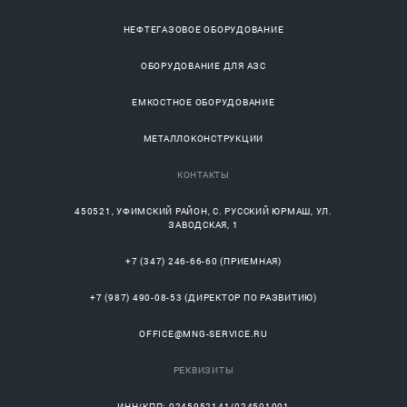
НЕФТЕГАЗОВОЕ ОБОРУДОВАНИЕ
ОБОРУДОВАНИЕ ДЛЯ АЗС
ЕМКОСТНОЕ ОБОРУДОВАНИЕ
МЕТАЛЛОКОНСТРУКЦИИ
КОНТАКТЫ
450521
,
УФИМСКИЙ РАЙОН
, С.
РУССКИЙ ЮРМАШ
, УЛ.
ЗАВОДСКАЯ, 1
+7 (347) 246-66-60
(ПРИЕМНАЯ)
+7 (987) 490-08-53
(ДИРЕКТОР ПО РАЗВИТИЮ)
OFFICE@MNG-SERVICE.RU
РЕКВИЗИТЫ
ИНН/КПП: 0245952141/024501001