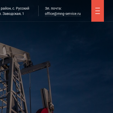
район, с. Русский
Эл. почта:
. Заводская, 1
office@mng-service.ru