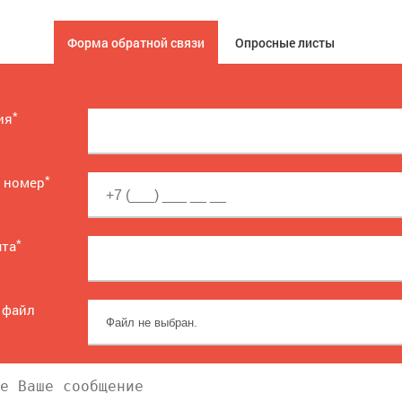
Форма обратной связи
Опросные листы
*
ия
*
 номер
*
чта
 файл