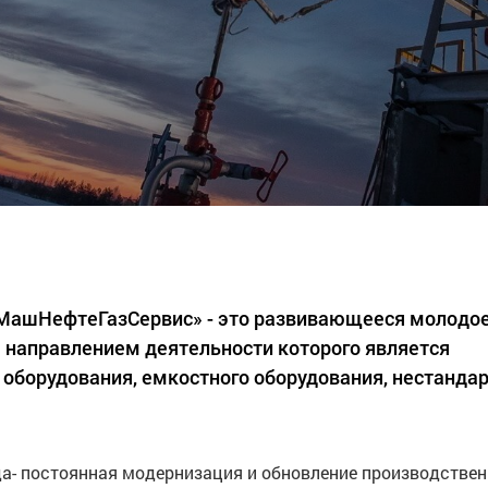
«МашНефтеГазСервис» - это развивающееся молодо
 направлением деятельности которого является
 оборудования, емкостного оборудования, нестанда
а- постоянная модернизация и обновление производстве