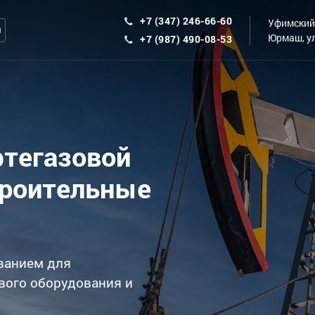
+7 (347) 246-66-60
Уфимский 
ы
Юрмаш, ул
+7 (987) 490-08-53
фтегазовой
троительные
ванием для
вого оборудования и