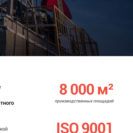
8 000
м²
е
производственных площадей
ртного
ISO 9001
нной