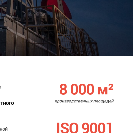
8 000
м²
е
производственных площадей
ртного
ISO 9001
нной