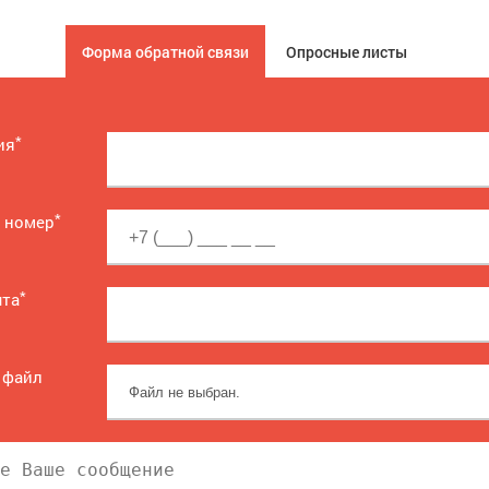
Форма обратной связи
Опросные листы
*
ия
*
 номер
*
чта
 файл