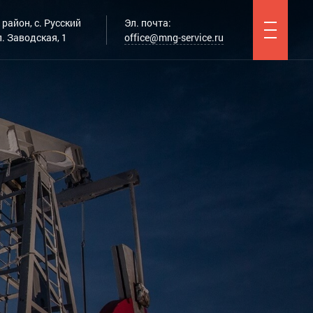
район, с. Русский
Эл. почта:
. Заводская, 1
office@mng-service.ru