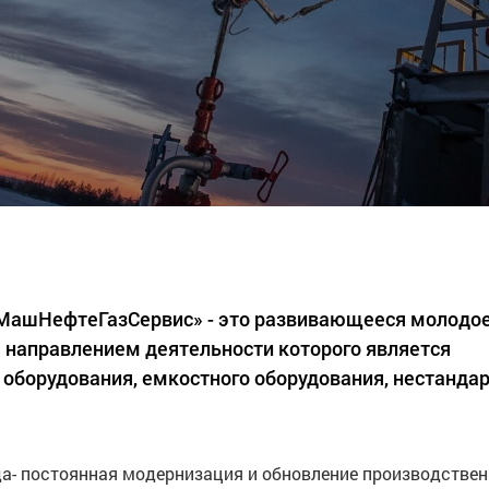
«МашНефтеГазСервис» - это развивающееся молодо
 направлением деятельности которого является
 оборудования, емкостного оборудования, нестанда
а- постоянная модернизация и обновление производстве