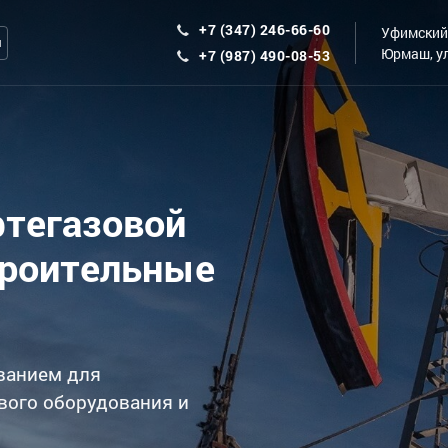
+7 (347) 246-66-60
Уфимский 
ы
Юрмаш, ул
+7 (987) 490-08-53
фтегазовой
троительные
ванием для
вого оборудования и