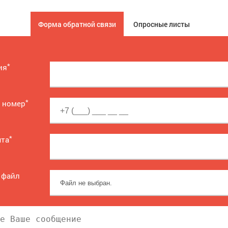
Форма обратной связи
Опросные листы
*
ия
*
 номер
*
чта
 файл