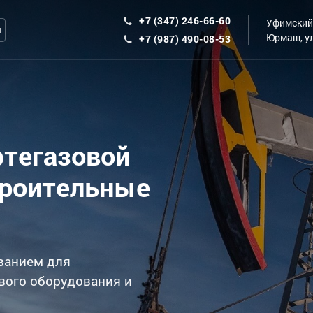
+7 (347) 246-66-60
Уфимский 
ы
Юрмаш, ул
+7 (987) 490-08-53
фтегазовой
троительные
ванием для
вого оборудования и