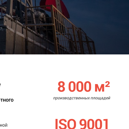
8 000
м²
е
производственных площадей
ртного
ISO 9001
нной