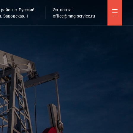
район, с. Русский
Эл. почта:
. Заводская, 1
office@mng-service.ru