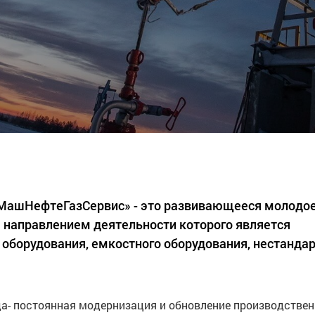
«МашНефтеГазСервис» - это развивающееся молодо
 направлением деятельности которого является
 оборудования, емкостного оборудования, нестанда
а- постоянная модернизация и обновление производстве